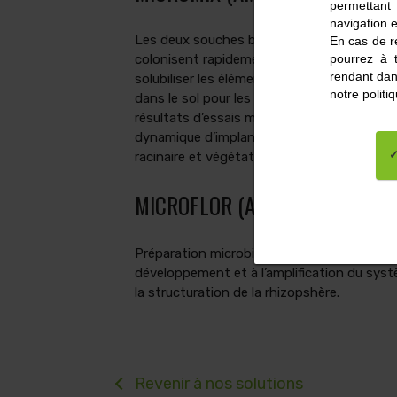
permettant
navigation e
Les deux souches bactériennes présente
En cas de re
pourrez à 
colonisent rapidement la rhizosphère et co
rendant dan
solubiliser les éléments minéraux (phosphor
notre polit
dans le sol pour les rendre disponibles à la 
résultats d’essais montrent également une
dynamique d’implantation et un meilleur 
racinaire et végétatif.
MICROFLOR (AMM n° 1140013)
Préparation microbienne homologuée qui c
développement et à l’amplification du systè
la structuration de la rhizopshère.
Revenir à nos solutions