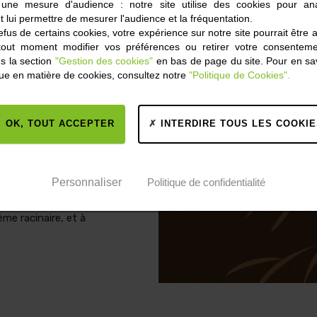
 une mesure d'audience : notre site utilise des cookies pour ana
t lui permettre de mesurer l'audience et la fréquentation.
s dans MICROMIX
fus de certains cookies, votre expérience sur notre site pourrait être 
tout moment modifier vos préférences ou retirer votre consentem
ntribuent à
s la section
"Gestion des cookies"
en bas de page du site. Pour en sav
e, fer) présents
ique en matière de cookies, consultez notre
"Politique de Cookies".
plante. Les
 meilleure
développement
OK, TOUT ACCEPTER
INTERDIRE TOUS LES COOKIE
Personnaliser
Politique de confidentialité
ontribue au
me racinaire, et à