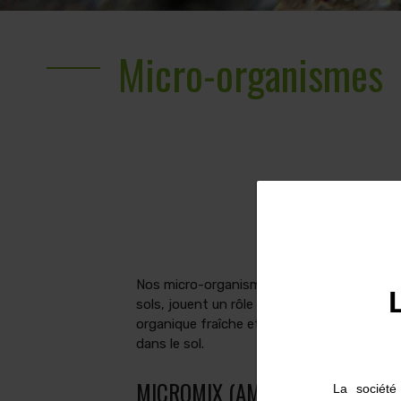
Micro-organismes
Nos micro-organismes rééquilibrent la vie 
sols, jouent un rôle majeur dans la digestio
organique fraîche et la solubilisation des é
dans le sol.
MICROMIX (AMM n° 1180192)
La société 