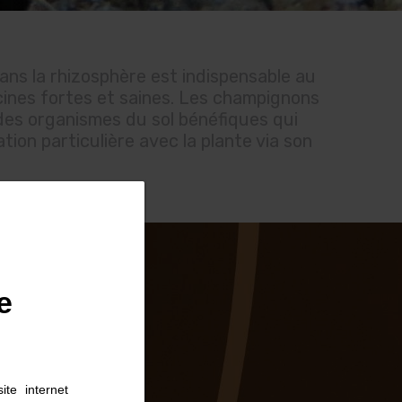
dans la rhizosphère est indispensable au
ines fortes et saines. Les champignons
 des organismes du sol bénéfiques qui
tion particulière avec la plante via son
e
ite internet