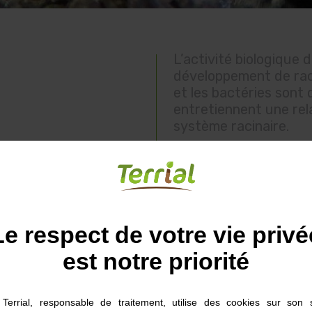
L’activité biologique 
développement de rac
et les bactéries sont
entretiennent une rela
système racinaire.
microbienne des
Le respect de votre vie privé
n de la matière
léments nutritifs
est notre priorité
Terrial, responsable de traitement, utilise des cookies sur son s